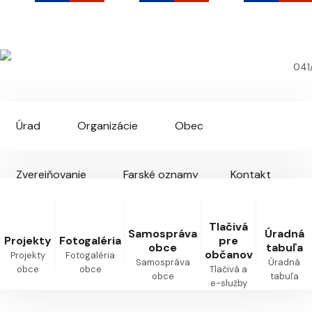
Predmier
Oficiálna webová stránka obce
041
Úrad
Organizácie
Obec
Zverejňovanie
Farské oznamy
Kontakt
Tlačivá
Samospráva
Úradná
Projekty
Fotogaléria
pre
obce
tabuľa
občanov
Projekty
Fotogaléria
Samospráva
Úradná
obce
obce
Tlačivá a
obce
tabuľa
e-služby