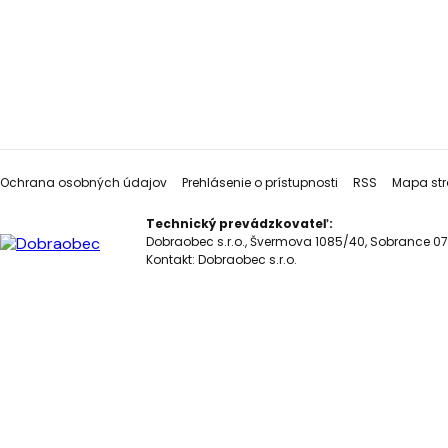
Ochrana osobných údajov
Prehlásenie o prístupnosti
RSS
Mapa str
Technický prevádzkovateľ:
Dobraobec s.r.o., Švermova 1085/40, Sobrance 07
Kontakt:
Dobraobec s.r.o.