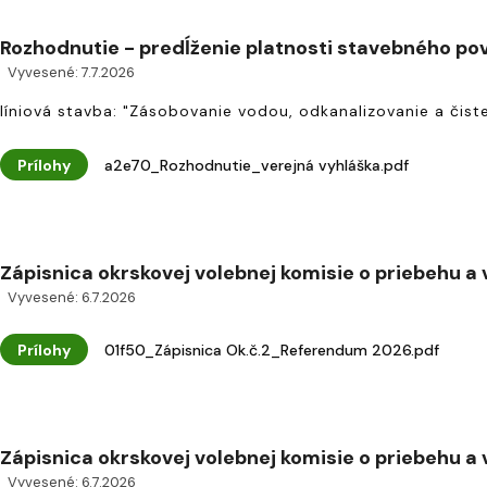
Rozhodnutie - predĺženie platnosti stavebného po
Vyvesené: 7.7.2026
líniová stavba: "Zásobovanie vodou, odkanalizovanie a čis
Prílohy
a2e70_Rozhodnutie_verejná vyhláška.pdf
Zápisnica okrskovej volebnej komisie o priebehu a v
Vyvesené: 6.7.2026
Prílohy
01f50_Zápisnica Ok.č.2_Referendum 2026.pdf
Zápisnica okrskovej volebnej komisie o priebehu a v
Vyvesené: 6.7.2026