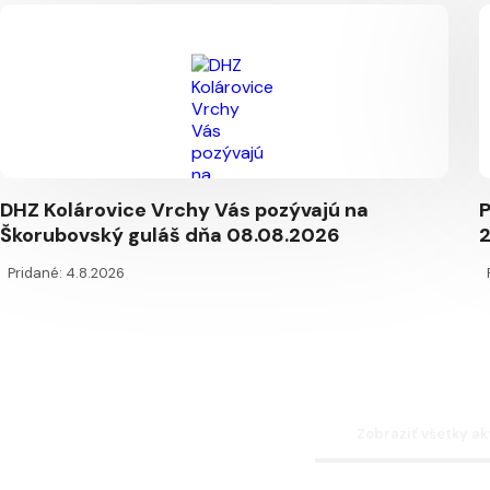
DHZ Kolárovice Vrchy Vás pozývajú na
P
Škorubovský guláš dňa 08.08.2026
2
Pridané: 4.8.2026
Zobraziť všetky ak