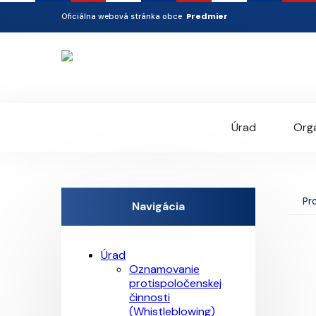
Predmier
Oficiálna webová stránka obce
Úrad
Orga
Pr
Navigácia
Úrad
Oznamovanie
protispoločenskej
činnosti
(Whistleblowing)