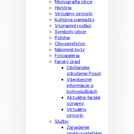
Monografia obce
História
Virtuálny cintorín
Kultúrne pamiatky
Významní rodáci
Symboly obce
Poloha
Obyvateľstvo
Nájomné byty
Fotogaléria
Farský úrad
Občianske
združenie Posol
Všeobecné
informácie o
bohoslužbách
Aktuálne farské
oznamy
Virtuálny
cintorín
Služby
Zariadenie
opatrovateľskej