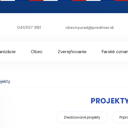
041/557 3181
obecnyurad@predmier.sk
nizácie
Obec
Zverejňovanie
Farské ozna
ojekty
PROJEKT
Zrealizované projekty
Prip