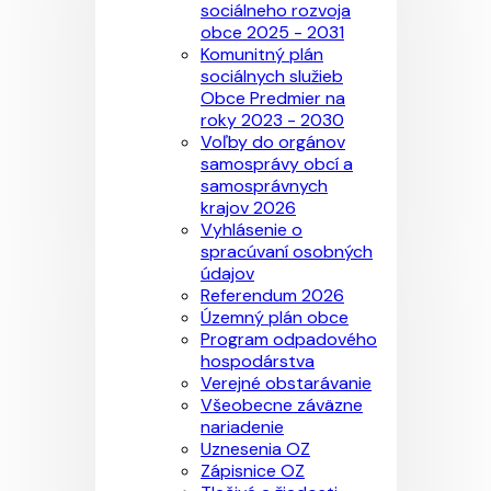
sociálneho rozvoja
obce 2025 - 2031
Komunitný plán
sociálnych služieb
Obce Predmier na
roky 2023 - 2030
Voľby do orgánov
samosprávy obcí a
samosprávnych
krajov 2026
Vyhlásenie o
spracúvaní osobných
údajov
Referendum 2026
Územný plán obce
Program odpadového
hospodárstva
Verejné obstarávanie
Všeobecne záväzne
nariadenie
Uznesenia OZ
Zápisnice OZ