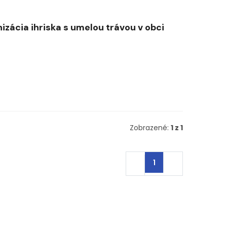
zácia ihriska s umelou trávou v obci
Zobrazené:
1 z 1
1