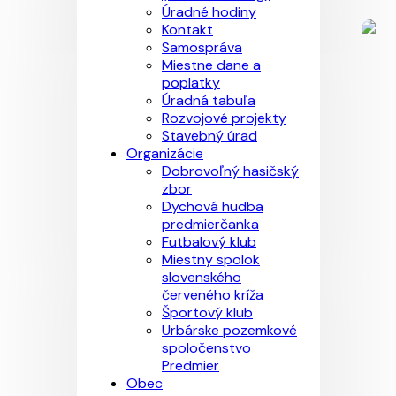
Úradné hodiny
Kontakt
Samospráva
Miestne dane a
poplatky
Úradná tabuľa
Rozvojové projekty
Stavebný úrad
Organizácie
Dobrovoľný hasičský
zbor
Dychová hudba
predmierčanka
Futbalový klub
Miestny spolok
slovenského
červeného kríža
Športový klub
Urbárske pozemkové
spoločenstvo
Predmier
Obec