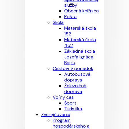
služby
Obecná knižnica
Pošta
Škola
Materská škola
152
Materská škola
452
Základná škola
Jozefa Ignáca
Bajzu
Cestovný poriadok
Autobusová
doprava
Železničná
doprava
Voľný čas
Šport
Turistika
Zverejňovanie
Program
hospodárskeho a