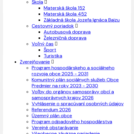
Škola
Materská škola 152
Materská škola 452
Základná škola Jozefa Ignáca Bajzu
Cestovný poriadok
Autobusová doprava
Železničná doprava
Voľný čas
Šport
Turistika
Zverejňovanie
Program hospodárskeho a sociálneho
rozvoja obce 2025 - 2031
Komunitný plán sociálnych služieb Obce
Predmier na roky 2023 - 2030
Voľby do orgánov samosprávy obcí a
samosprávnych krajov 2026
Vyhlásenie o spracúvaní osobných údajov
Referendum 2026
Územný plán obce
Program odpadového hospodárstva
Verejné obstarávanie
Všeobecne záväzne nariadenie