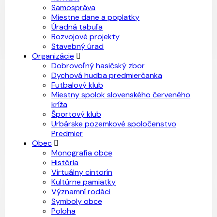
Samospráva
Miestne dane a poplatky
Úradná tabuľa
Rozvojové projekty
Stavebný úrad
Organizácie
Dobrovoľný hasičský zbor
Dychová hudba predmierčanka
Futbalový klub
Miestny spolok slovenského červeného
kríža
Športový klub
Urbárske pozemkové spoločenstvo
Predmier
Obec
Monografia obce
História
Virtuálny cintorín
Kultúrne pamiatky
Významní rodáci
Symboly obce
Poloha