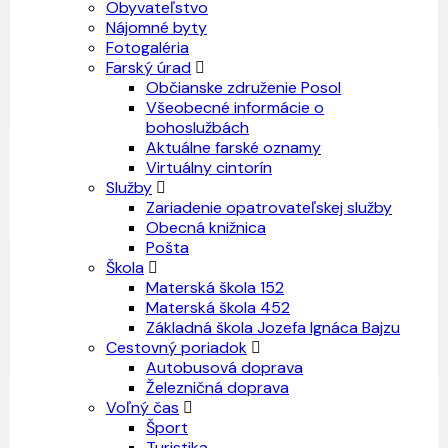
Obyvateľstvo
Nájomné byty
Fotogaléria
Farský úrad
Občianske združenie Posol
Všeobecné informácie o
bohoslužbách
Aktuálne farské oznamy
Virtuálny cintorín
Služby
Zariadenie opatrovateľskej služby
Obecná knižnica
Pošta
Škola
Materská škola 152
Materská škola 452
Základná škola Jozefa Ignáca Bajzu
Cestovný poriadok
Autobusová doprava
Železničná doprava
Voľný čas
Šport
Turistika