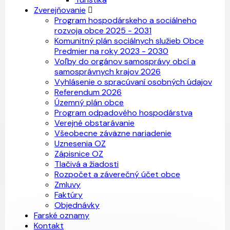
Zverejňovanie
Program hospodárskeho a sociálneho
rozvoja obce 2025 - 2031
Komunitný plán sociálnych služieb Obce
Predmier na roky 2023 - 2030
Voľby do orgánov samosprávy obcí a
samosprávnych krajov 2026
Vyhlásenie o spracúvaní osobných údajov
Referendum 2026
Územný plán obce
Program odpadového hospodárstva
Verejné obstarávanie
Všeobecne záväzne nariadenie
Uznesenia OZ
Zápisnice OZ
Tlačivá a žiadosti
Rozpočet a záverečný účet obce
Zmluvy
Faktúry
Objednávky
Farské oznamy
Kontakt