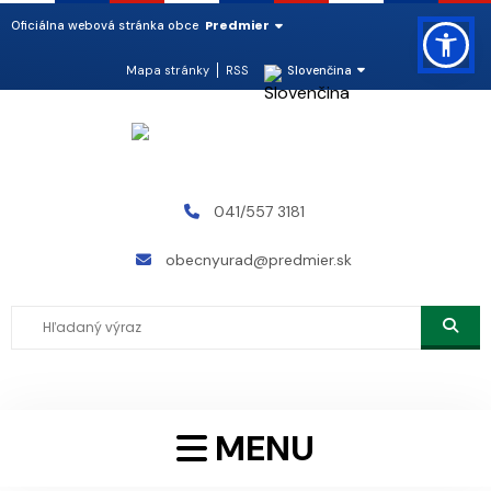
Predmier
Oficiálna webová stránka obce
Mapa stránky
RSS
Slovenčina
041/557 3181
obecnyurad@predmier.sk
MENU