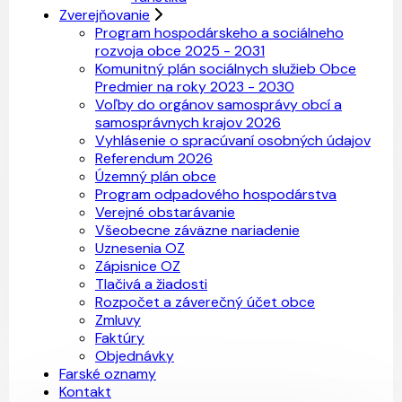
Zverejňovanie
Program hospodárskeho a sociálneho
rozvoja obce 2025 - 2031
Komunitný plán sociálnych služieb Obce
Predmier na roky 2023 - 2030
Voľby do orgánov samosprávy obcí a
samosprávnych krajov 2026
Vyhlásenie o spracúvaní osobných údajov
Referendum 2026
Územný plán obce
Program odpadového hospodárstva
Verejné obstarávanie
Všeobecne záväzne nariadenie
Uznesenia OZ
Zápisnice OZ
Tlačivá a žiadosti
Rozpočet a záverečný účet obce
Zmluvy
Faktúry
Objednávky
Farské oznamy
Kontakt