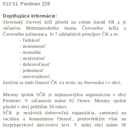
013 51 Predmier 228
Doplňujúce informácie:
Slovenský červený kríž pôsobí na celom území SR a je
súčasťou Medzinárodného hnutia Červeného kríža a
Červeného polmesiaca. Je 7 základných princípov ČK a to:
- ľudskosť
- nestrannosť
- neutralita
- nezávislosť
- dobrovoľnosť
- jednotnosť
- univerzálnosť,
ktorými sa riadi činnosť ČK vo svete, na Slovensku i v obci.
Miestny spolok SČK je najmasovejšou organizáciou v obci
Predmier. V súčasnosti máme 92 členov. Miestny spolok
pôsobí v obci približne 50 rokov.
SČK je nezávislá dobrovoľná organizácia, zameraná na
sociálnu a humanitárnu činnosť, predovšetkým však na
bezpríspevkové darcovstvo krvi. V našej obci máme 58