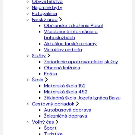
Obyvateľstvo
Nájomné byty
Fotogaléria
Farský úrad
Občianske združenie Posol
Všeobecné informácie o
bohoslužbách
Aktuálne farské oznamy
Virtuálny cintorín
Služby
Zariadenie opatrovateľskej služby
Obecná knižnica
Pošta
Škola
Materská škola 152
Materská škola 452
Základná škola Jozefa Ignáca Bajzu
Cestovný poriadok
Autobusová doprava
Železničná doprava
Voľný čas
Šport
Turistika