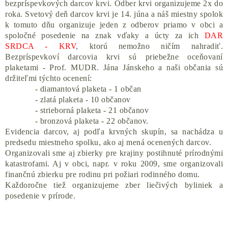
bezpríspevkových darcov krvi. Odber krvi organizujeme 2x do
roka. Svetový deň darcov krvi je 14. júna a náš miestny spolok
k tomuto dňu organizuje jeden z odberov priamo v obci a
spoločné posedenie na znak vďaky a úcty za ich
DAR
SRDCA - KRV
, ktorú nemožno ničím nahradiť.
Bezpríspevkoví darcovia krvi sú priebežne oceňovaní
plaketami - Prof. MUDR. Jána Jánskeho a naši občania sú
držiteľmi týchto ocenení:
- diamantová plaketa - 1 občan
- zlatá plaketa - 10 občanov
- strieborná plaketa - 21 občanov
- bronzová plaketa - 22 občanov.
Evidencia darcov, aj podľa krvných skupín, sa nachádza u
predsedu miestneho spolku, ako aj mená ocenených darcov.
Organizovali sme aj zbierky pre krajiny postihnuté prírodnými
katastrofami. Aj v obci, napr. v roku 2009, sme organizovali
finančnú zbierku pre rodinu pri požiari rodinného domu.
Každoročne tiež organizujeme zber liečivých byliniek a
posedenie v prírode.